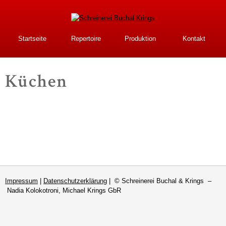
Direkt
zum
Inhalt
Schreinerei Buchal
Startseite
Repertoire
Produktion
Kontakt
Krings
Küchen
Impressum
|
Datenschutzerklärung
| © Schreinerei Buchal & Krings –
Nadia Kolokotroni, Michael Krings GbR