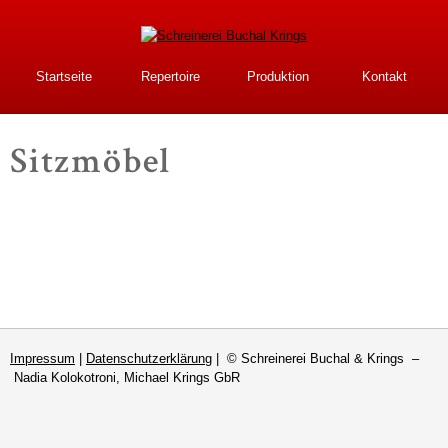
Direkt
zum
Inhalt
Schreinerei Buchal
Startseite
Repertoire
Produktion
Kontakt
Krings
Sitzmöbel
Impressum
|
Datenschutzerklärung
| © Schreinerei Buchal & Krings –
Nadia Kolokotroni, Michael Krings GbR