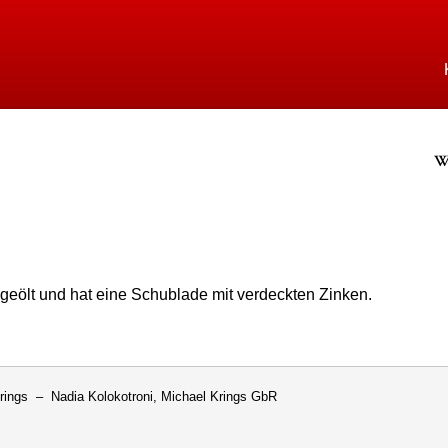
Direkt
zum
Inhalt
rings
We
 geölt und hat eine Schublade mit verdeckten Zinken.
rings – Nadia Kolokotroni, Michael Krings GbR